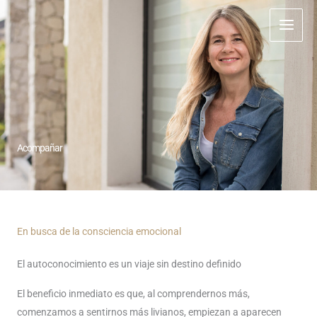
Ir
al
contenido
Acompañar
En busca de la consciencia emocional
El autoconocimiento es un viaje sin destino definido
El beneficio inmediato es que, al comprendernos más,
comenzamos a sentirnos más livianos, empiezan a aparecen