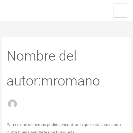
Ir
al
contenido
Buscar
por:
Nombre del
autor:mromano
Parece que no hemos podido encontrar lo que estás buscando.
Quizá pueda ayudarte una búsqueda.